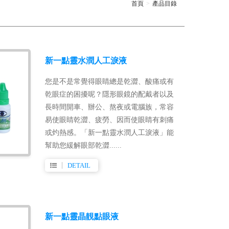
首頁
產品目錄
新一點靈水潤人工淚液
您是不是常覺得眼睛總是乾澀、酸痛或有
乾眼症的困擾呢？隱形眼鏡的配戴者以及
長時間開車、辦公、熬夜或電腦族，常容
易使眼睛乾澀、疲勞、因而使眼睛有刺痛
或灼熱感。「新一點靈水潤人工淚液」能
幫助您緩解眼部乾澀......
DETAIL
新⼀點靈晶靚點眼液