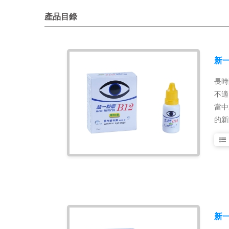
產品目錄
新一
長時
不適
當中
的新
新