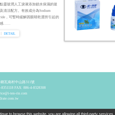
點靈玻潤人工淚液添加鎖水保濕的玻
及清涼配方。有效成分為Sodium
loride，可暫時緩解因眼睛乾澀所引起的
......
DETAIL
鄉瓦南村中山路311號
-8351118
FAX: 886-4-8328308
vice@i-ten-rin.com
drate.com.tw
點靈企業股份有限公司 All Rights Reserved.
tinue to browse this website, you are allowing all third-party services
Design by
Taiwan Products
B2BManufacture