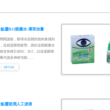
點靈B12眼藥水-薄荷加量
間閱讀後，眼球水晶體的肌肉會感到
，這就是眼睛疲勞。因此這類眼藥水
就含有維它命B2、B12，以促進眼睛
陳代謝及神經功能.......
DETAIL
一點靈玻潤人工淚液