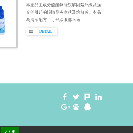
本產品主成分硫酸鋅能緩解因紫外線及強
光等引起的眼睛發炎症狀及灼熱感。本品
為清涼配⽅，可舒緩眼部不適.......
DETAIL
s
B2BChinaSources
✓ OK